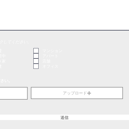
クしてください。
貸
マンション
居中
アパート
き家
店舗
建
オフィス
ださい。
アップロード
送信