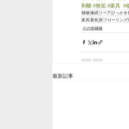
剥離
#無垢
#家具
#
補修
修繕
リペア
ひっかき
家具
着色
床
フローリング
その他補修
最新記事