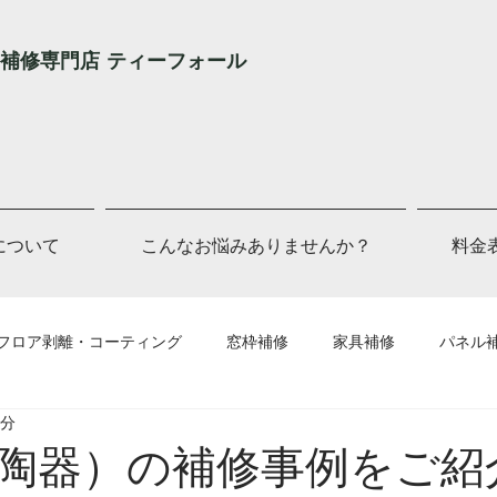
補修専門店 ティーフォール
Lについて
こんなお悩みありませんか？
料金
フロア剥離・コーティング
窓枠補修
家具補修
パネル
2分
他補修
陶器）の補修事例をご紹