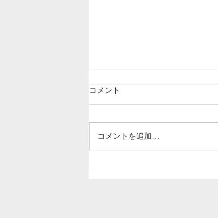
コメント
コメントを追加…
室内ドアの穴リペア補修/栃
木県宇都宮市