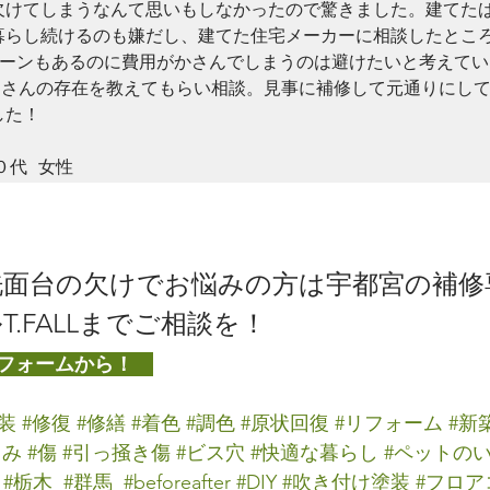
欠けてしまうなんて思いもしなかったので驚きました。建てた
暮らし続けるのも嫌だし、建てた住宅メーカーに相談したとこ
ローンもあるのに費用がかさんでしまうのは避けたいと考えてい
LLさんの存在を教えてもらい相談。見事に補修して元通りにし
た！

面台の欠けでお悩みの方は宇都宮の補修
.FALLまでご相談を！
フォームから！　
装
#修復
#修繕
#着色
#調色
#原状回復
#リフォーム
#新
こみ
#傷
#引っ掻き傷
#ビス穴
#快適な暮らし
#ペットの
#栃木
#群馬
#beforeafter
#DIY
#吹き付け塗装
#フロ