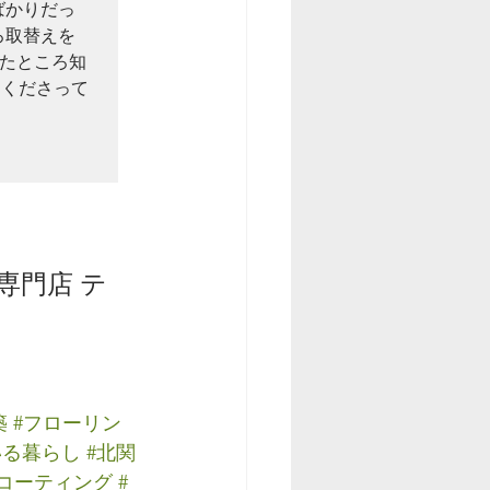
ばかりだっ
ろ取替えを
たところ知
てくださって
専門店 テ
築
#フローリン
いる暮らし
#北関
アコーティング
#