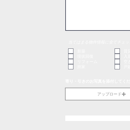
当てはまる物件情報に全てチェッ
新築
賃
現状回復
入
リフォーム
空
持家
戸
寄り・引きのお写真を添付してく
アップロード