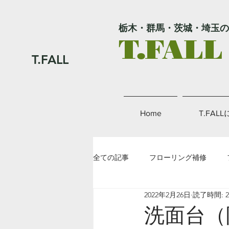
栃木・群馬・茨城・埼玉の
T.FALL
T.FALL
Home
T.FAL
全ての記事
フローリング補修
2022年2月26日
読了時間: 
外壁補修
金属補修
その
洗面台（