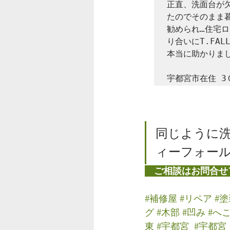
正直、洗面台が
たのでそのまま
勧められ…住宅
り合いにT.FA
本当に助かりまし
同じように洗
ィーフォールT
　ご相談はお問合せ
#補修屋
#リペア
#塗
グ
#木部
#凹み
#へ
東
#宇都宮
#宇都宮