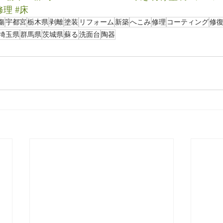
修理
#床
傷
宇都宮
栃木県
剥離
塗装
リフォーム
新築
へこみ
修理
コーティング
修
埼玉県
群馬県
茨城県
蘇る
洗面台
陶器