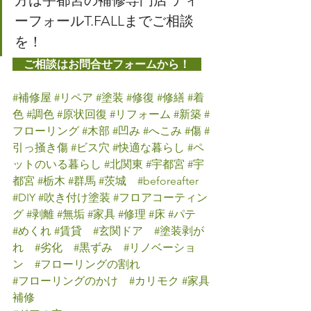
方は宇都宮の補修専門店 ティ
ーフォールT.FALLまでご相談
を！
　ご相談はお問合せフォームから！　
#補修屋
#リペア
#塗装
#修復
#修繕
#着
色
#調色
#原状回復
#リフォーム
#新築
#
フローリング
#木部
#凹み
#へこみ
#傷
#
引っ掻き傷
#ビス穴
#快適な暮らし
#ペ
ットのいる暮らし
#北関東
#宇都宮
#宇
都宮
#栃木
#群馬
#茨城
#beforeafter
#DIY
#吹き付け塗装
#フロアコーティン
グ
#剥離
#無垢
#家具
#修理
#床
#パテ
#めくれ
#賃貸
#玄関ドア
#塗装剥が
れ
#劣化
#黒ずみ
#リノベーショ
ン
#フローリングの割れ
#フローリングのかけ
#カリモク
#家具
補修