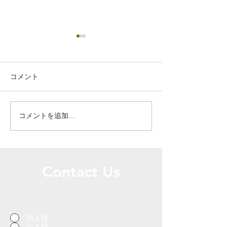
コメント
コメントを追加…
ドアの穴のリペア補修／
ドアの穴のリペ
栃木県宇都宮市
栃木県宇都宮市
Contact Us
お問い合わせはこちらからどうぞ
個人様
法人様