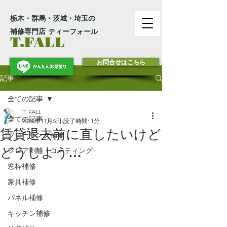
栃木・群馬・茨城・埼玉の
補修専門店 ティーフォール
T.FALL
お問合せはこちら
記事
全ての記事
T. FALL
全ての記事
2022年11月6日
読了時間: 1分
賃貸退去前に直したいけど
フローリング補修
どうしよう…
フロア剥離・コーティング
窓枠補修
家具補修
パネル補修
キッチン補修