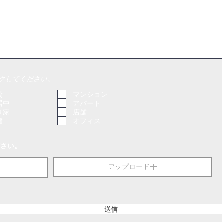
クしてください。
貸
マンション
居中
アパート
き家
店舗
建
オフィス
ださい。
アップロード
送信