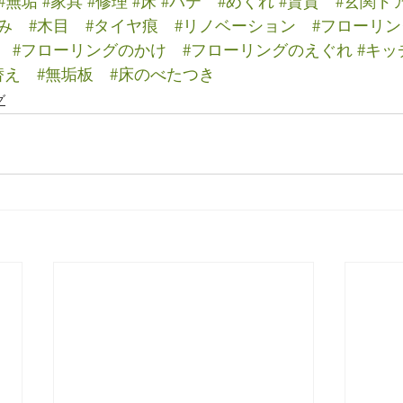
#無垢
#家具
#修理
#床
#パテ
#めくれ
#賃貸
#玄関ド
み
#木目
#タイヤ痕
#リノベーション
#フローリ
#フローリングのかけ
#フローリングのえぐれ
#キ
替え
#無垢板
#床のべたつき
グ