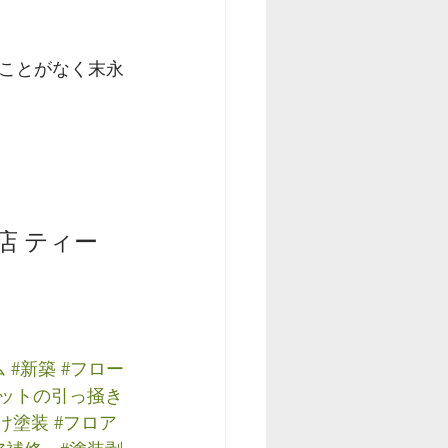
ことがなく末永
店 ティー
ム
#新築
#フロー
ペットの引っ掻き
け塗装
#フロア