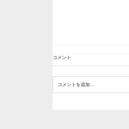
コメント
コメントを追加…
フローリングの汚れによる黒
ずみも短時間でリフレッシ
ュ！フロアコーティングでお
手入れが楽ちんに/栃木県宇