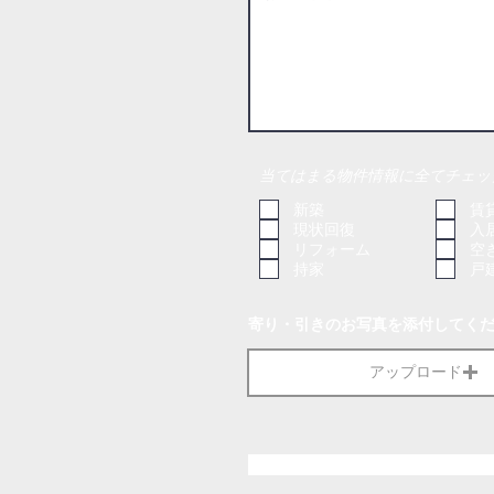
当てはまる物件情報に全てチェッ
新築
賃
現状回復
入
リフォーム
空
持家
戸
寄り・引きのお写真を添付してく
アップロード