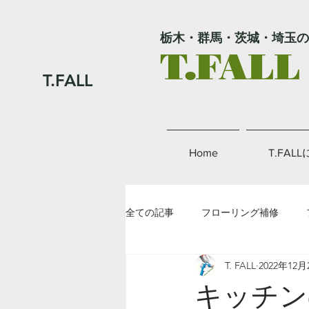
栃木・群馬・茨城・埼玉の
T.FALL
T.FALL
Home
T.FAL
全ての記事
フローリング補修
T. FALL
2022年12月
外壁補修
金属補修
その
キッチン