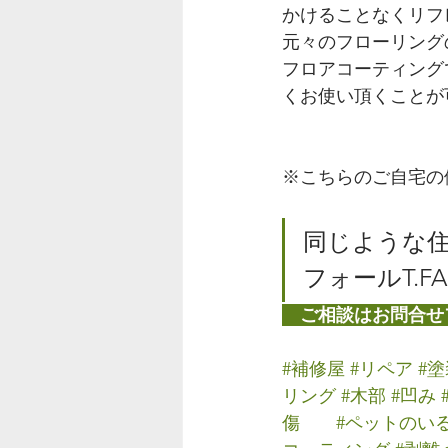
かけることなくリフ
元々のフローリング
フロアコーティング
くお使い頂くことが
※こちらのご自宅の
同じような住
フォールT.F
　ご相談はお問合せ
#補修屋
#リペア
#塗
リング
#木部
#凹み
傷
#ペットのい