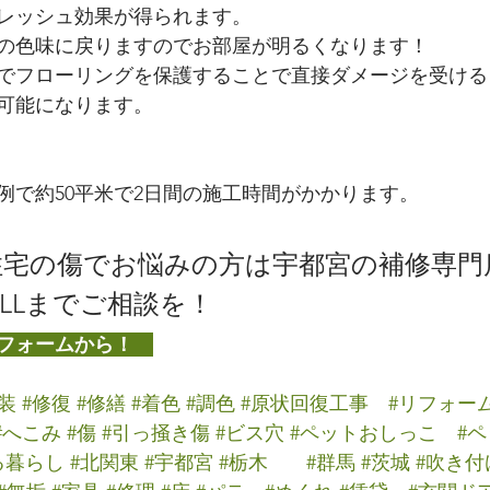
レッシュ効果が得られます。
の色味に戻りますのでお部屋が明るくなります！
でフローリングを保護することで直接ダメージを受ける
可能になります。
例で約50平米で2日間の施工時間がかかります。
宅の傷でお悩みの方は宇都宮の補修専門
ALLまでご相談を！
フォームから！　
装
#修復
#修繕
#着色
#調色
#原状回復工事
#リフォー
#へこみ
#傷
#引っ掻き傷
#ビス穴
#ペットおしっこ
#
る暮らし
#北関東
#宇都宮
#栃木
#群馬
#茨城
#吹き付