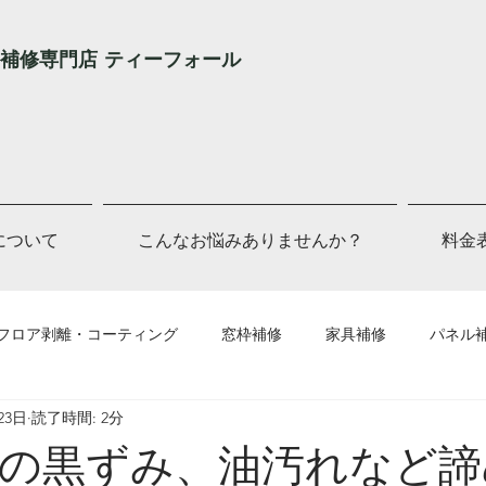
補修専門店 ティーフォール
Lについて
こんなお悩みありませんか？
料金
フロア剥離・コーティング
窓枠補修
家具補修
パネル
23日
読了時間: 2分
他補修
の黒ずみ、油汚れなど諦