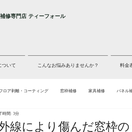
補修専門店 ティーフォール
Lについて
こんなお悩みありませんか？
料金
フロア剥離・コーティング
窓枠補修
家具補修
パネル
了時間: 3分
他補修
外線により傷んだ窓枠の