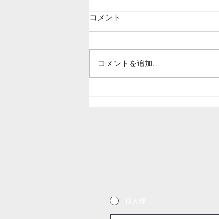
コメント
コメントを追加…
結露、紫外線により傷んだ出
窓カウンターのリペア／栃木
県宇都宮市
個人様