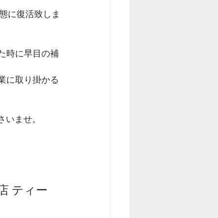
態に復活致しま
た時に早目の補
業に取り掛かる
ださいませ。
店 ティー