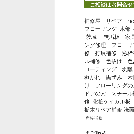
　ご相談はお問合せ
補修屋　リペア　repa
フローリング  木部  
 茨城　 無垢板　家
ング修理　フローリ
修　打痕補修　窓枠
ル補修　色抜け　色
コーティング　剥離
剥がれ　黒ずみ　木
け　フローリングの
ドアの穴　スチール
修  化粧ケイカル
栃木リペア補修 洗
窓枠補修