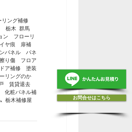
フローリング補修　
　栃木  群馬 
ション　フローリ
イヤ痕　扉補
ンパネル　パネ
擦り傷　フロア
ドア補修　塗装
ーリングのか
引戸　賃貸退去　
　化粧パネル補
お問合せはこちら
  栃木補修屋　