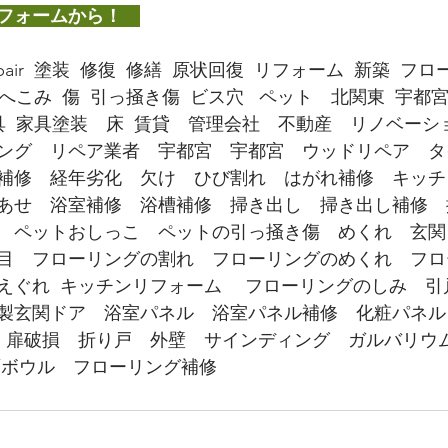
フォームから！　
ir  塗装  修復  修繕  原状回復  リフォーム  新築  
へこみ  傷  引っ掻き傷  ビス穴   ペット　北関東  宇都宮
具  家具塗装　床  賃貸　管理会社　不動産　リノベー
ング　リペア業者　宇都宮　宇都宮　ウッドリペア　タ
補修　経年劣化　欠け　ひび割れ　はがれ補修　キッチ
あせ　浴室補修　浴槽補修　掃き出し　掃き出し補修　
　ペットおしっこ　ペットの引っ掻き傷　めくれ　玄関
目　フローリングの割れ　フローリングのめくれ　フロ
えぐれ  キッチンリフォーム 　フローリングのしみ　
製玄関ドア　浴室パネル　浴室パネル補修　化粧パネル
板　扉破損　折り戸　外壁　サインディング　ガルバリウム
面ボウル　フローリング補修　