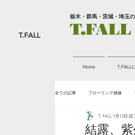
栃木・群馬・茨城・埼玉の
T.FALL
T.FALL
Home
T.FAL
全ての記事
フローリング補修
T. FALL
1月13日
読
外壁補修
金属補修
その
結露、紫