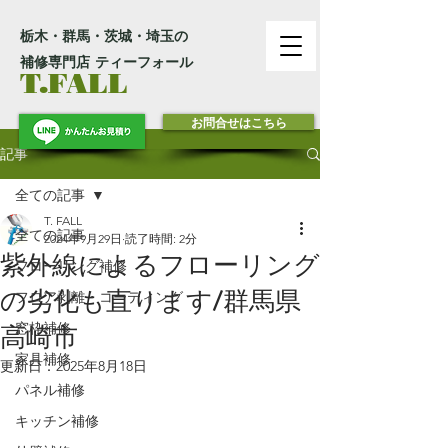
栃木・群馬・茨城・埼玉の
補修専門店 ティーフォール
T.FALL
お問合せはこちら
記事
全ての記事
T. FALL
全ての記事
2024年9月29日
読了時間: 2分
紫外線によるフローリング
フローリング補修
の劣化も直ります/群馬県
フロア剥離・コーティング
窓枠補修
高崎市
家具補修
更新日：
2025年8月18日
パネル補修
キッチン補修