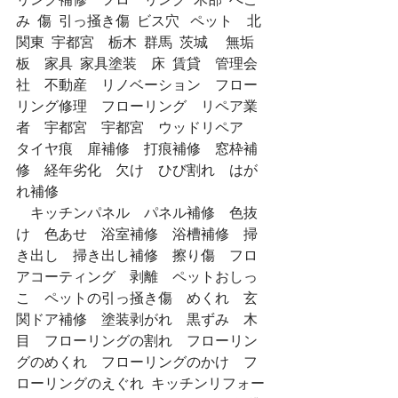
み  傷  引っ掻き傷  ビス穴   ペット　北
関東  宇都宮　栃木  群馬  茨城　 無垢
板　家具  家具塗装　床  賃貸　管理会
社　不動産　リノベーション　フロー
リング修理　フローリング　リペア業
者　宇都宮　宇都宮　ウッドリペア　
タイヤ痕　扉補修　打痕補修　窓枠補
修　経年劣化　欠け　ひび割れ　はが
れ補修
　キッチンパネル　パネル補修　色抜
け　色あせ　浴室補修　浴槽補修　掃
き出し　掃き出し補修　擦り傷　フロ
アコーティング　剥離　ペットおしっ
こ　ペットの引っ掻き傷　めくれ　玄
関ドア補修　塗装剥がれ　黒ずみ　木
目　フローリングの割れ　フローリン
グのめくれ　フローリングのかけ　フ
ローリングのえぐれ  キッチンリフォー