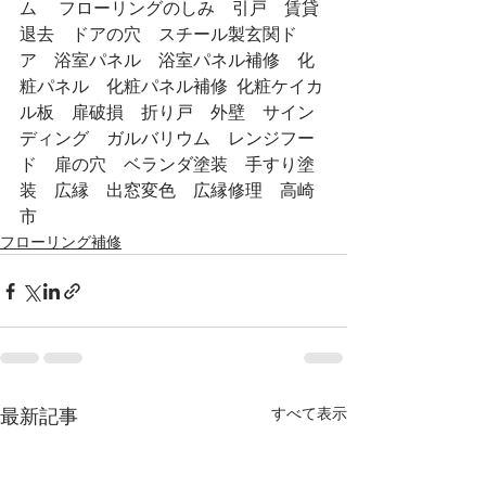
ム 　フローリングのしみ　引戸　賃貸
退去　ドアの穴　スチール製玄関ド
ア　浴室パネル　浴室パネル補修　化
粧パネル　化粧パネル補修  化粧ケイカ
ル板　扉破損　折り戸　外壁　サイン
ディング　ガルバリウム　レンジフー
ド　扉の穴　ベランダ塗装　手すり塗
装　広縁　出窓変色　広縁修理　高崎
市
フローリング補修
すべて表示
最新記事