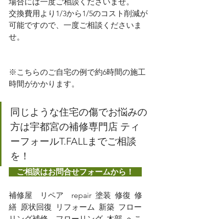
場合には一度ご相談くださいませ。
交換費用より1/3から1/5のコスト削減が
可能ですので、一度ご相談くださいま
せ。
※こちらのご自宅の例で約6時間の施工
時間がかかります。
同じような住宅の傷でお悩みの
方は宇都宮の補修専門店 ティ
ーフォールT.FALLまでご相談
を！
　ご相談はお問合せフォームから！　
補修屋　リペア　repair  塗装  修復  修
繕  原状回復  リフォーム  新築  フロー
リング補修　フローリング  木部  へこ