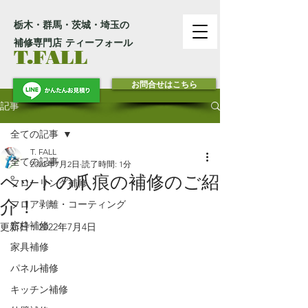
栃木・群馬・茨城・埼玉の
補修専門店 ティーフォール
T.FALL
お問合せはこちら
記事
全ての記事
T. FALL
全ての記事
2022年7月2日
読了時間: 1分
ペットの爪痕の補修のご紹
フローリング補修
介！
フロア剥離・コーティング
窓枠補修
更新日：
2022年7月4日
家具補修
パネル補修
キッチン補修