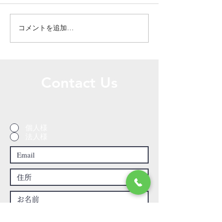
コメントを追加…
ドアの穴のリペア補修／
ドアの穴のリペ
栃木県宇都宮市
栃木県宇都宮市
Contact Us
お問い合わせはこちらからどうぞ
個人様
法人様