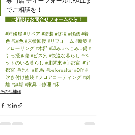
専門店 ティーフォールT.FALLま
でご相談を！
　ご相談はお問合せフォームから！　
#補修屋
#リペア
#塗装
#修復
#修繕
#着
色
#調色
#原状回復
#リフォーム
#新築
#
フローリング
#木部
#凹み
#へこみ
#傷
#
引っ掻き傷
#ビス穴
#快適な暮らし
#ペ
ットのいる暮らし
#北関東
#宇都宮
#宇
都宮
#栃木
#群馬
#beforeafter
#DIY
#
吹き付け塗装
#フロアコーティング
#剥
離
#無垢
#家具
#修理
#床
その他補修