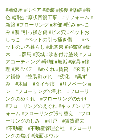
#補修屋
#リペア
#塗装
#修復
#修繕
#着
色
#調色
#原状回復工事
#リフォーム
#
新築
#フローリング
#木部
#凹み
#へこ
み
#傷
#引っ掻き傷
#ビス穴
#ペットお
しっこ
#ペットの引っ掻き傷
#ペ
ットのいる暮らし
#北関東
#宇都宮
#栃
木
#群馬
#茨城
#吹き付け塗装
#フロ
アコーティング
#剥離
#無垢
#家具
#修
理
#床
#パテ
#めくれ
#賃貸
#玄関ド
ア補修
#塗装剥がれ
#劣化
#黒ず
み
#木目
#タイヤ痕
#リノベーショ
ン
#フローリングの割れ
#フローリ
ングのめくれ
#フローリングのかけ
#フローリングのえぐれ
#キッチンリフ
ォーム
#フローリング張り替え
#フロ
ーリングのしみ
#引戸
#賃貸退去
#不動産
#不動産管理会社
#フローリ
ングの焦げ
#洗面ボウル