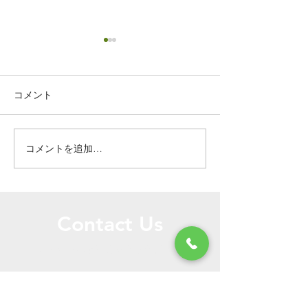
コメント
コメントを追加…
ドアの穴のリペア補修／
ドアの穴のリペ
栃木県宇都宮市
栃木県宇都宮市
Contact Us
お問い合わせはこちらからどうぞ
個人様
法人様