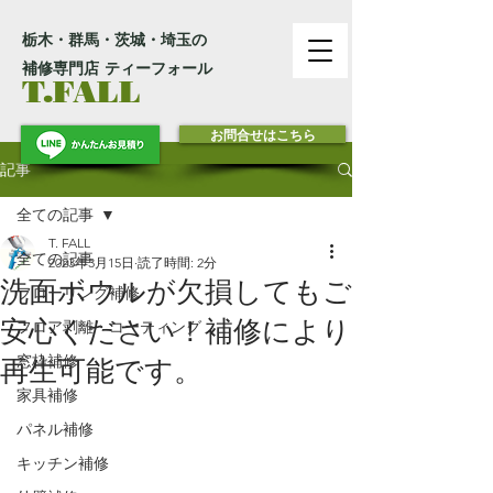
栃木・群馬・茨城・埼玉の
補修専門店 ティーフォール
T.FALL
お問合せはこちら
記事
全ての記事
T. FALL
全ての記事
2023年3月15日
読了時間: 2分
洗面ボウルが欠損してもご
フローリング補修
安心ください！補修により
フロア剥離・コーティング
窓枠補修
再生可能です。
家具補修
パネル補修
キッチン補修