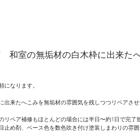
市　和室の無垢材の白木枠に出来た
頼になります。
に出来たへこみを無垢材の雰囲気を残しつつリペアさせ
のリペア補修もほとんどの場合には半日〜約1日で完了
目止め剤、ベース色を数色吹き付け塗装しまわりの雰囲