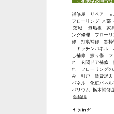
　ご相談はお問合せ
補修屋　リペア　repa
フローリング  木部  
 茨城　 無垢板　家
ング修理　フローリ
修　打痕補修　窓枠
　キッチンパネル　
し補修　擦り傷　フ
れ　玄関ドア補修　
れ　フローリングの
み　引戸　賃貸退去
パネル　化粧パネル
バリウム  栃木補
窓枠補修