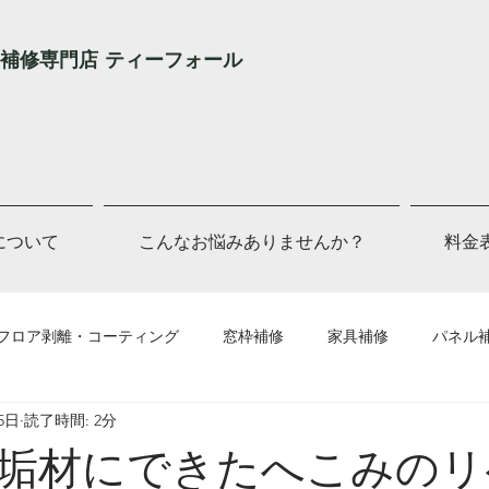
補修専門店 ティーフォール
Lについて
こんなお悩みありませんか？
料金
フロア剥離・コーティング
窓枠補修
家具補修
パネル
5日
読了時間: 2分
他補修
垢材にできたへこみのリ