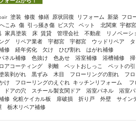
フォームから！　
ir  塗装  修復  修繕  原状回復  リフォーム  新築  
へこみ  傷  引っ掻き傷  ビス穴   ペット　北関東  宇都宮
具  家具塗装　床  賃貸　管理会社　不動産　リノベー
ング　リペア業者　宇都宮　宇都宮　ウッドリペア　タ
補修　経年劣化　欠け　ひび割れ　はがれ補修
パネル補修　色抜け　色あせ　浴室補修　浴槽補修　掃
ロアコーティング　剥離　ペットおしっこ　ペットの引
塗装剥がれ　黒ずみ　木目　フローリングの割れ　フロ
かけ　フローリングのえぐれ  キッチンリフォーム 　
　ドアの穴　スチール製玄関ドア　浴室パネル　浴室パ
補修  化粧ケイカル板　扉破損　折り戸　外壁　サイン
修屋　栃木リペア補修