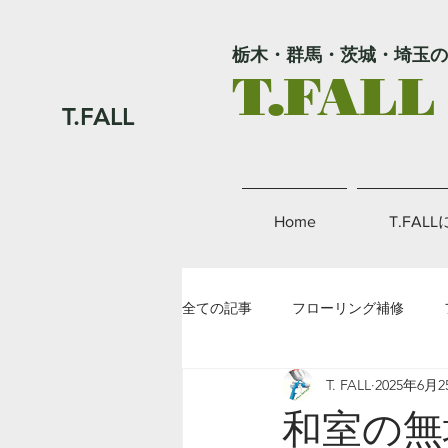
栃木・群馬・茨城・埼玉の
T.FALL
T.FALL
Home
T.FAL
全ての記事
フローリング補修
T. FALL
2025年6月2
外壁補修
金属補修
その
和室の無