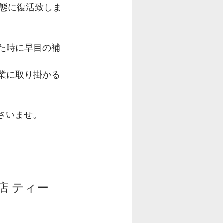
態に復活致しま
た時に早目の補
業に取り掛かる
ださいませ。
店 ティー