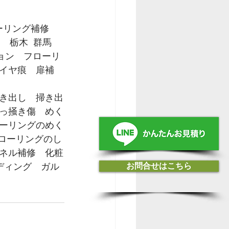
フローリング補修　
　栃木  群馬 
ション　フローリ
イヤ痕　扉補
き出し　掃き出
っ掻き傷　めく
ーリングのめく
フローリングのし
ネル補修　化粧
お問合せはこちら
ディング　ガル