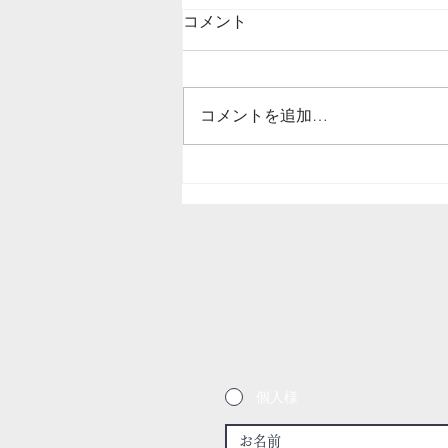
コメント
コメントを追加…
結露、紫外線により傷んだ窓
枠のリペア／栃木県鹿沼市
個人様