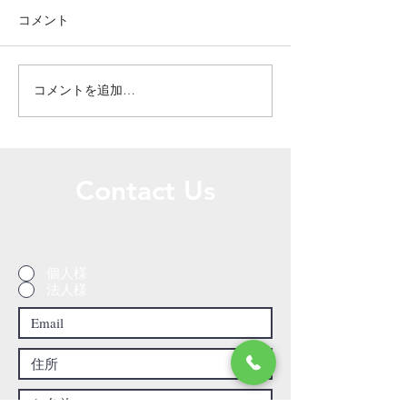
コメント
コメントを追加…
ドアの穴のリペア補修／
ドアの穴のリペ
栃木県宇都宮市
栃木県宇都宮市
Contact Us
お問い合わせはこちらからどうぞ
個人様
法人様