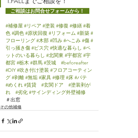
T.FALLまでご相談を！
　ご相談はお問合せフォームから！　
#補修屋
#リペア
#塗装
#修復
#修繕
#着
色
#調色
#原状回復
#リフォーム
#新築
#
フローリング
#木部
#凹み
#へこみ
#傷
#
引っ掻き傷
#ビス穴
#快適な暮らし
#ペ
ットのいる暮らし
#北関東
#宇都宮
#宇
都宮
#栃木
#群馬
#茨城
#beforeafter
#DIY
#吹き付け塗装
#フロアコーティン
グ
#剥離
#無垢
#家具
#修理
#床
#パテ
#めくれ
#賃貸
#玄関ドア
#塗装剥が
れ
#劣化
#サインディング外壁補修
＃出窓
その他補修