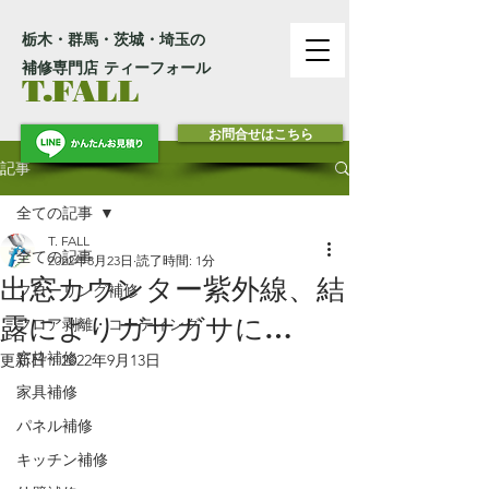
栃木・群馬・茨城・埼玉の
補修専門店 ティーフォール
T.FALL
お問合せはこちら
記事
全ての記事
T. FALL
全ての記事
2022年8月23日
読了時間: 1分
出窓カウンター紫外線、結
フローリング補修
露によりガサガサに…
フロア剥離・コーティング
窓枠補修
更新日：
2022年9月13日
家具補修
パネル補修
キッチン補修