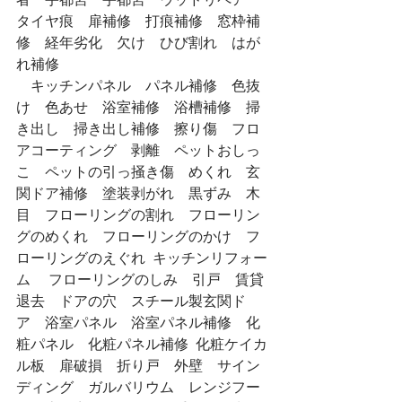
タイヤ痕　扉補修　打痕補修　窓枠補
修　経年劣化　欠け　ひび割れ　はが
れ補修
　キッチンパネル　パネル補修　色抜
け　色あせ　浴室補修　浴槽補修　掃
き出し　掃き出し補修　擦り傷　フロ
アコーティング　剥離　ペットおしっ
こ　ペットの引っ掻き傷　めくれ　玄
関ドア補修　塗装剥がれ　黒ずみ　木
目　フローリングの割れ　フローリン
グのめくれ　フローリングのかけ　フ
ローリングのえぐれ  キッチンリフォー
ム 　フローリングのしみ　引戸　賃貸
退去　ドアの穴　スチール製玄関ド
ア　浴室パネル　浴室パネル補修　化
粧パネル　化粧パネル補修  化粧ケイカ
ル板　扉破損　折り戸　外壁　サイン
ディング　ガルバリウム　レンジフー