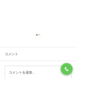
コメント
コメントを追加…
綺麗に見えてるフローリ
カーペットをひ
ングも結構汚れが蓄積し
しにしてたらべ
てます！
むらが…
Contact Us