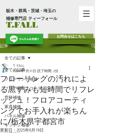
栃木・群馬・茨城・埼玉の
補修専門店 ティーフォール
T.FALL
お問合せはこちら
記事
全ての記事
T. FALL
全ての記事
2024年7月31日
読了時間: 2分
フローリングの汚れによ
フローリング補修
る黒ずみも短時間でリフレ
フロア剥離・コーティング
窓枠補修
ッシュ！フロアコーティ
家具補修
ングでお手入れが楽ちん
パネル補修
に/栃木県宇都宮市
キッチン補修
更新日：
2025年8月18日