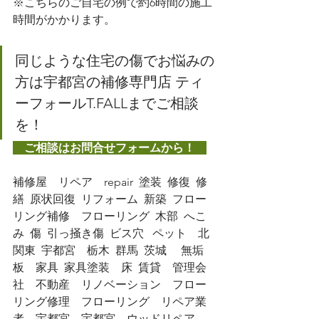
※こちらのご自宅の例で約6時間の施工
時間がかかります。
同じような住宅の傷でお悩みの
方は宇都宮の補修専門店 ティ
ーフォールT.FALLまでご相談
を！
　ご相談はお問合せフォームから！　
補修屋　リペア　repair  塗装  修復  修
繕  原状回復  リフォーム  新築  フロー
リング補修　フローリング  木部  へこ
み  傷  引っ掻き傷  ビス穴   ペット　北
関東  宇都宮　栃木  群馬  茨城　 無垢
板　家具  家具塗装　床  賃貸　管理会
社　不動産　リノベーション　フロー
リング修理　フローリング　リペア業
者　宇都宮　宇都宮　ウッドリペア　