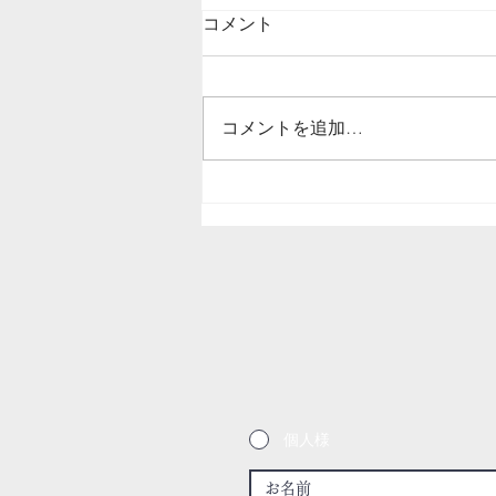
コメント
コメントを追加…
室内ドアの穴リペア補修/栃
木県宇都宮市
個人様