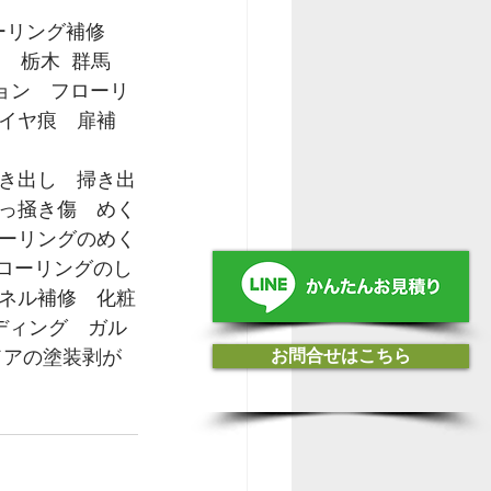
フローリング補修　
　栃木  群馬 
ション　フローリ
イヤ痕　扉補
き出し　掃き出
っ掻き傷　めく
ーリングのめく
フローリングのし
ネル補修　化粧
ディング　ガル
お問合せはこちら
ドアの塗装剥が