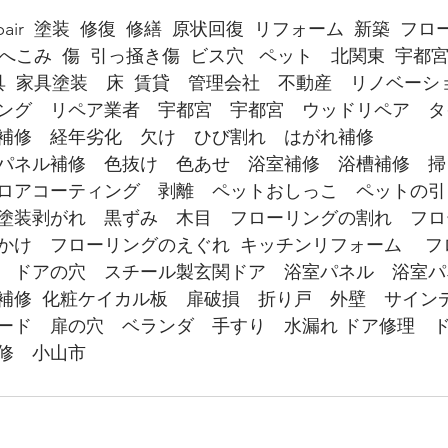
ir  塗装  修復  修繕  原状回復  リフォーム  新築  
へこみ  傷  引っ掻き傷  ビス穴   ペット　北関東  宇都宮
具  家具塗装　床  賃貸　管理会社　不動産　リノベー
ング　リペア業者　宇都宮　宇都宮　ウッドリペア　タ
補修　経年劣化　欠け　ひび割れ　はがれ補修
パネル補修　色抜け　色あせ　浴室補修　浴槽補修　掃
ロアコーティング　剥離　ペットおしっこ　ペットの引
塗装剥がれ　黒ずみ　木目　フローリングの割れ　フロ
かけ　フローリングのえぐれ  キッチンリフォーム 　
　ドアの穴　スチール製玄関ドア　浴室パネル　浴室パ
補修  化粧ケイカル板　扉破損　折り戸　外壁　サイン
ード　扉の穴　ベランダ　手すり　水漏れ ドア修理　
修　小山市