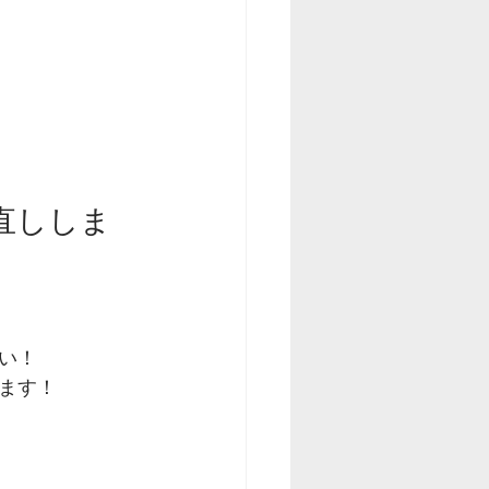
直ししま
い！
ます！