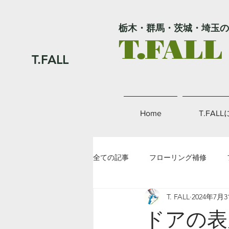
栃木・群馬・茨城・埼玉の
T.FALL
T.FALL
Home
T.FAL
全ての記事
フローリング補修
T. FALL
2024年7月3
外壁補修
金属補修
その
ドアの表