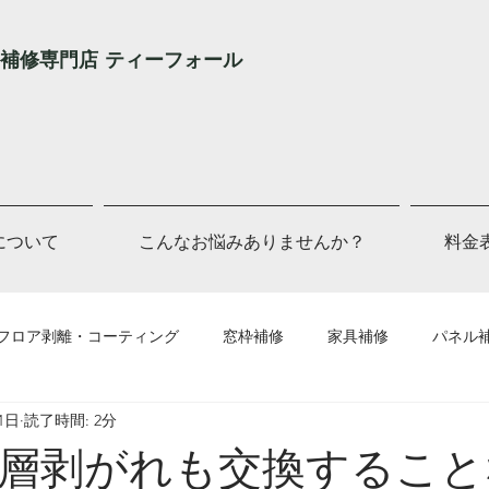
補修専門店 ティーフォール
Lについて
こんなお悩みありませんか？
料金
フロア剥離・コーティング
窓枠補修
家具補修
パネル
1日
読了時間: 2分
他補修
層剥がれも交換すること