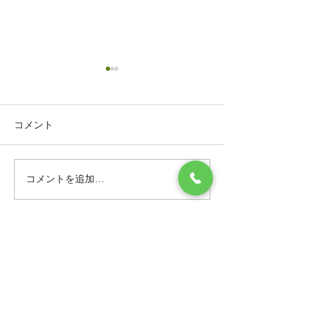
コメント
コメントを追加…
ドアの穴のリペア補修／
ドアの穴のリペ
栃木県宇都宮市
栃木県宇都宮市
Contact Us
お問い合わせはこちらからどうぞ