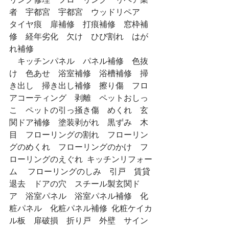
者　宇都宮　宇都宮　ウッドリペア　
タイヤ痕　扉補修　打痕補修　窓枠補
修　経年劣化　欠け　ひび割れ　はが
れ補修
　キッチンパネル　パネル補修　色抜
け　色あせ　浴室補修　浴槽補修　掃
き出し　掃き出し補修　擦り傷　フロ
アコーティング　剥離　ペットおしっ
こ　ペットの引っ掻き傷　めくれ　玄
関ドア補修　塗装剥がれ　黒ずみ　木
目　フローリングの割れ　フローリン
グのめくれ　フローリングのかけ　フ
ローリングのえぐれ  キッチンリフォー
ム 　フローリングのしみ　引戸　賃貸
退去　ドアの穴　スチール製玄関ド
ア　浴室パネル　浴室パネル補修　化
粧パネル　化粧パネル補修  化粧ケイカ
ル板　扉破損　折り戸　外壁　サイン