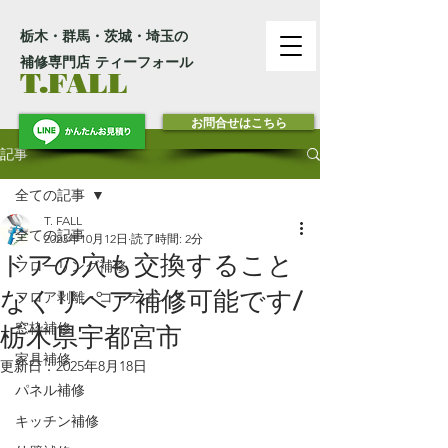
栃木・群馬・茨城・埼玉の
補修専門店 ティーフォール
T.FALL
お問合せはこちら
記事
全ての記事
T. FALL
全ての記事
2023年10月12日
読了時間: 2分
ドアの穴も交換すること
フローリング補修
なくリペア補修可能です/
フロア剥離・コーティング
窓枠補修
栃木県宇都宮市
家具補修
更新日：
2025年8月18日
パネル補修
キッチン補修