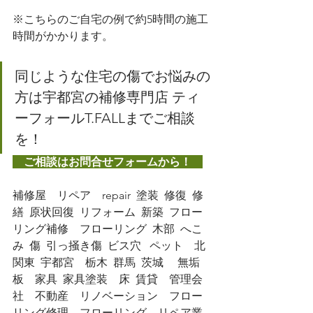
※こちらのご自宅の例で約5時間の施工
時間がかかります。
同じような住宅の傷でお悩みの
方は宇都宮の補修専門店 ティ
ーフォールT.FALLまでご相談
を！
　ご相談はお問合せフォームから！　
補修屋　リペア　repair  塗装  修復  修
繕  原状回復  リフォーム  新築  フロー
リング補修　フローリング  木部  へこ
み  傷  引っ掻き傷  ビス穴   ペット　北
関東  宇都宮　栃木  群馬  茨城　 無垢
板　家具  家具塗装　床  賃貸　管理会
社　不動産　リノベーション　フロー
リング修理　フローリング　リペア業