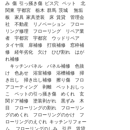
み  傷  引っ掻き傷  ビス穴   ペット　北
関東  宇都宮　栃木  群馬  茨城　 無垢
板　家具  家具塗装　床  賃貸　管理会
社　不動産　リノベーション　フロー
リング修理　フローリング　リペア業
者　宇都宮　宇都宮　ウッドリペア　
タイヤ痕　扉補修　打痕補修　窓枠補
修　経年劣化　欠け　ひび割れ　はが
れ補修
　キッチンパネル　パネル補修　色抜
け　色あせ　浴室補修　浴槽補修　掃
き出し　掃き出し補修　擦り傷　フロ
アコーティング　剥離　ペットおしっ
こ　ペットの引っ掻き傷　めくれ　玄
関ドア補修　塗装剥がれ　黒ずみ　木
目　フローリングの割れ　フローリン
グのめくれ　フローリングのかけ　フ
ローリングのえぐれ  キッチンリフォー
ム 　フローリングのしみ　引戸　賃貸