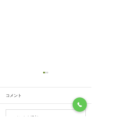
コメント
コメントを追加…
テーブルの塗装剥がれ全
テーブルの塗装
体的な経年劣化も交換す
交換することな