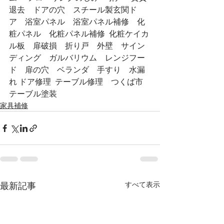
退去　ドアの穴　スチール製玄関ド
ア　浴室パネル　浴室パネル補修　化
粧パネル　化粧パネル補修  化粧ケイカ
ル板　扉破損　折り戸　外壁　サイン
ディング　ガルバリウム　レンジフー
ド　扉の穴　ベランダ　手すり　水漏
れ ドア修理  テーブル修理　つくば市　
テーブル塗装
家具補修
すべて表示
最新記事