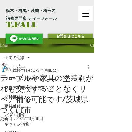
栃木・群馬・茨城・埼玉の
補修専門店 ティーフォール
T.FALL
お問合せはこちら
記事
全ての記事
T. FALL
全ての記事
2023年11月5日
読了時間: 2分
テーブルや家具の塗装剥が
フローリング補修
れも交換することなくリ
フロア剥離・コーティング
窓枠補修
ペア補修可能です/茨城県
家具補修
つくば市
パネル補修
更新日：
2025年8月18日
キッチン補修