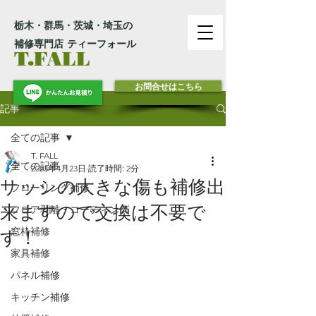
栃木・群馬・茨城・埼玉の
補修専門店 ティーフォール
T.FALL
お問合せはこちら
記事
全ての記事
T. FALL
全ての記事
2023年4月23日
読了時間: 2分
サッシの大きな傷も補修出
フローリング補修
来ますので交換は不要で
フロア剥離・コーティング
窓枠補修
す！
家具補修
パネル補修
キッチン補修