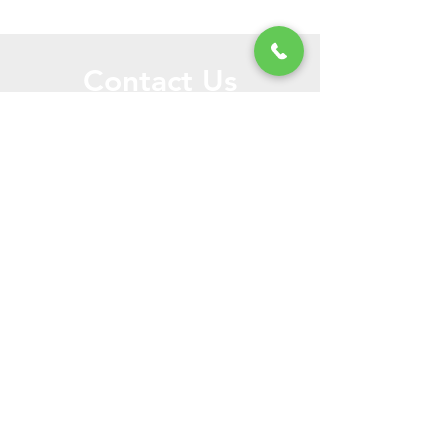
で、ご相談ください！
通りになります
Contact Us
お問い合わせはこちらからどうぞ
個人様
法人様