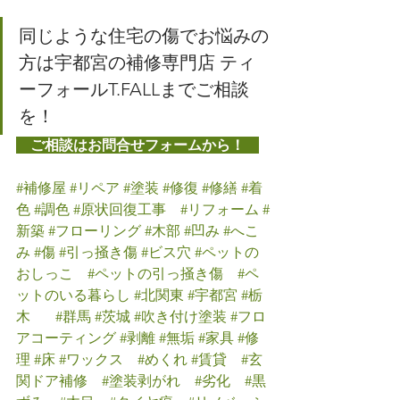
同じような住宅の傷でお悩みの
方は宇都宮の補修専門店 ティ
ーフォールT.FALLまでご相談
を！
　ご相談はお問合せフォームから！　
#補修屋
#リペア
#塗装
#修復
#修繕
#着
色
#調色
#原状回復工事
#リフォーム
#
新築
#フローリング
#木部
#凹み
#へこ
み
#傷
#引っ掻き傷
#ビス穴
#ペットの
おしっこ
#ペットの引っ掻き傷
#ペ
ットのいる暮らし
#北関東
#宇都宮
#栃
木
#群馬
#茨城
#吹き付け塗装
#フロ
アコーティング
#剥離
#無垢
#家具
#修
理
#床
#ワックス
#めくれ
#賃貸
#玄
関ドア補修
#塗装剥がれ
#劣化
#黒