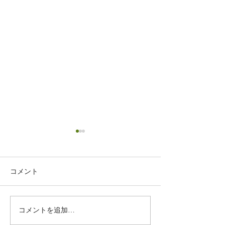
コメント
コメントを追加…
サッシのビス穴にお困り
アルミ製のポス
でしたら補修可能ですの
線傷も補修する