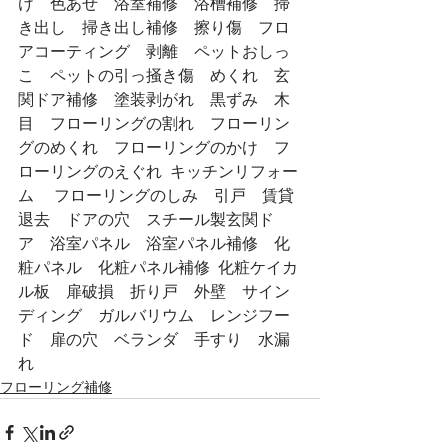
け　色あせ　浴室補修　浴槽補修　掃
き出し　掃き出し補修　擦り傷　フロ
アコーティング　剥離　ペットおしっ
こ　ペットの引っ掻き傷　めくれ　玄
関ドア補修　塗装剥がれ　黒ずみ　木
目　フローリングの割れ　フローリン
グのめくれ　フローリングのかけ　フ
ローリングのえぐれ  キッチンリフォー
ム 　フローリングのしみ　引戸　賃貸
退去　ドアの穴　スチール製玄関ド
ア　浴室パネル　浴室パネル補修　化
粧パネル　化粧パネル補修  化粧ケイカ
ル板　扉破損　折り戸　外壁　サイン
ディング　ガルバリウム　レンジフー
ド　扉の穴　ベランダ　手すり　水漏
れ
フローリング補修