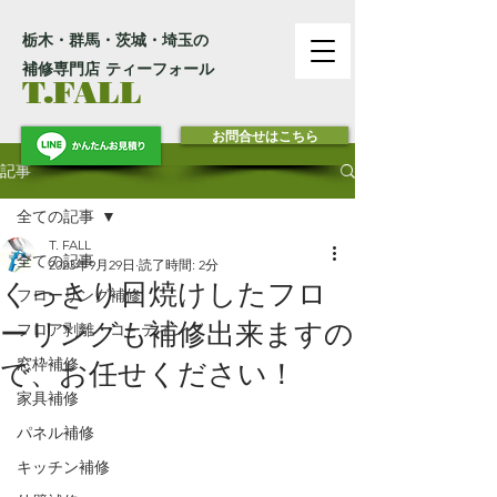
栃木・群馬・茨城・埼玉の
補修専門店 ティーフォール
T.FALL
お問合せはこちら
記事
全ての記事
T. FALL
全ての記事
2023年9月29日
読了時間: 2分
くっきり日焼けしたフロ
フローリング補修
ーリングも補修出来ますの
フロア剥離・コーティング
窓枠補修
で、お任せください！
家具補修
パネル補修
キッチン補修