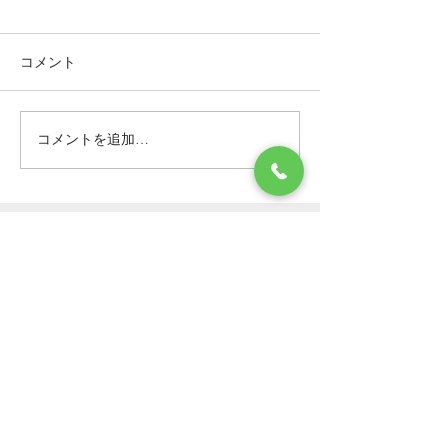
コメント
コメントを追加…
フローリングのシミをリ
フローリングに
ペア補修！／茨城県つく
をリペア補修／
ば市
都宮市
Contact Us
お問い合わせはこちらからどうぞ
個人様
法人様