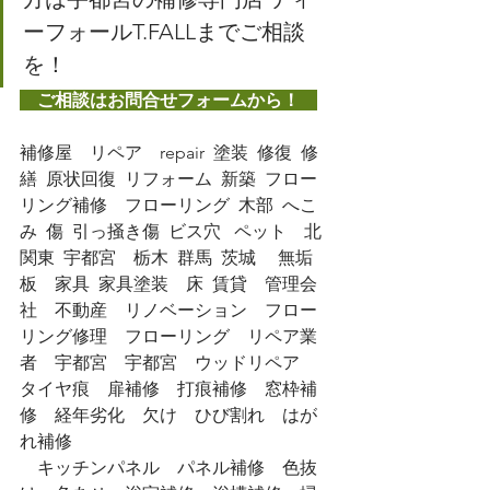
ーフォールT.FALLまでご相談
を！
　ご相談はお問合せフォームから！　
補修屋　リペア　repair  塗装  修復  修
繕  原状回復  リフォーム  新築  フロー
リング補修　フローリング  木部  へこ
み  傷  引っ掻き傷  ビス穴   ペット　北
関東  宇都宮　栃木  群馬  茨城　 無垢
板　家具  家具塗装　床  賃貸　管理会
社　不動産　リノベーション　フロー
リング修理　フローリング　リペア業
者　宇都宮　宇都宮　ウッドリペア　
タイヤ痕　扉補修　打痕補修　窓枠補
修　経年劣化　欠け　ひび割れ　はが
れ補修
　キッチンパネル　パネル補修　色抜